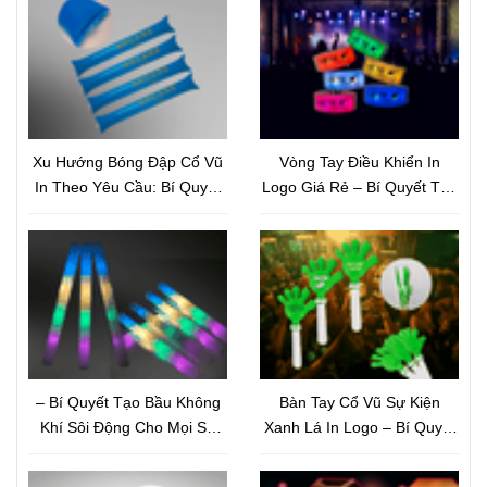
Xu Hướng Bóng Đập Cổ Vũ
Vòng Tay Điều Khiển In
In Theo Yêu Cầu: Bí Quyết
Logo Giá Rẻ – Bí Quyết Tạo
Marketing Sự Kiện Thu Hút
Hiệu Ứng Sân Khấu Bùng
Và Nâng Tầm Thương Hiệu
Nổ Và Nâng Tầm Thương
Hiệu
– Bí Quyết Tạo Bầu Không
Bàn Tay Cổ Vũ Sự Kiện
Khí Sôi Động Cho Mọi Sự
Xanh Lá In Logo – Bí Quyết
Kiện
Quảng Bá Thương Hiệu Tiết
Kiệm Nhưng Hiệu Quả Bất