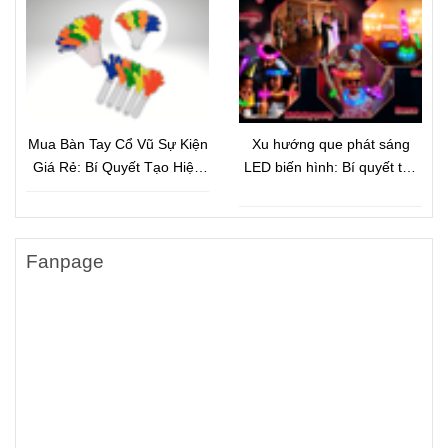
Ngờ
Mua Bàn Tay Cổ Vũ Sự Kiện
Xu hướng que phát sáng
Giá Rẻ: Bí Quyết Tạo Hiệu
LED biến hình: Bí quyết tạo
Ứng Đám Đông Và Quảng
hiệu ứng ánh sáng bùng nổ
Bá Thương Hiệu Hiệu Quả
cho sự kiện hiện đại
Fanpage