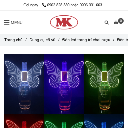
Gọi ngay
0902.828.380 hoặc 0906.331.663
0
MENU
Trang chủ
/
Dung cụ cổ vũ
/
Đèn led trang trí chai rượu
/
Đèn t