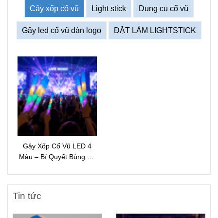
Cây xốp cổ vũ
Light stick
Dung cụ cổ vũ
Gậy led cổ vũ dán logo
ĐẶT LÀM LIGHTSTICK
Gậy Xốp Cổ Vũ LED 4
Màu – Bí Quyết Bùng Nổ
Không Khí Sự Kiện Ban
Đêm
Tin tức