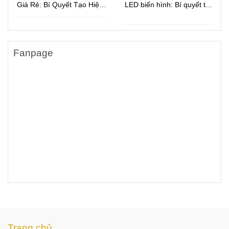
Giá Rẻ: Bí Quyết Tạo Hiệu
LED biến hình: Bí quyết tạo
Ứng Đám Đông Và Quảng
hiệu ứng ánh sáng bùng nổ
Bá Thương Hiệu Hiệu Quả
cho sự kiện hiện đại
Fanpage
Trang chủ