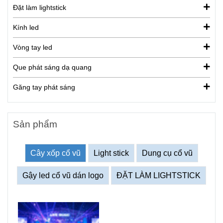
Đặt làm lightstick
Kính led
Vòng tay led
Que phát sáng dạ quang
Găng tay phát sáng
Sản phẩm
Cây xốp cổ vũ
Light stick
Dung cụ cổ vũ
Gậy led cổ vũ dán logo
ĐẶT LÀM LIGHTSTICK