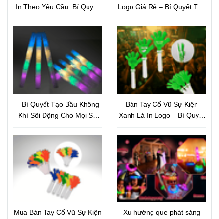
In Theo Yêu Cầu: Bí Quyết
Logo Giá Rẻ – Bí Quyết Tạo
Marketing Sự Kiện Thu Hút
Hiệu Ứng Sân Khấu Bùng
Và Nâng Tầm Thương Hiệu
Nổ Và Nâng Tầm Thương
Hiệu
– Bí Quyết Tạo Bầu Không
Bàn Tay Cổ Vũ Sự Kiện
Khí Sôi Động Cho Mọi Sự
Xanh Lá In Logo – Bí Quyết
Kiện
Quảng Bá Thương Hiệu Tiết
Kiệm Nhưng Hiệu Quả Bất
Ngờ
Mua Bàn Tay Cổ Vũ Sự Kiện
Xu hướng que phát sáng