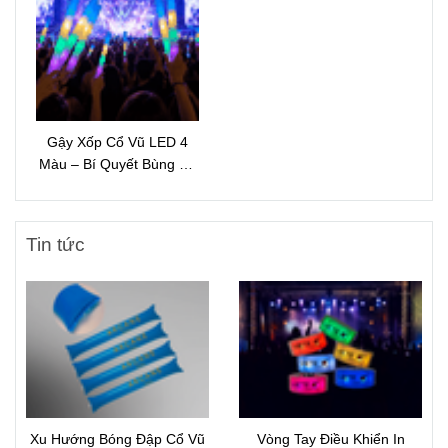
Gậy Xốp Cổ Vũ LED 4
Màu – Bí Quyết Bùng Nổ
Không Khí Sự Kiện Ban
Đêm
Tin tức
Xu Hướng Bóng Đập Cổ Vũ
Vòng Tay Điều Khiển In