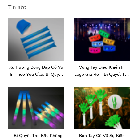
Tin tức
Xu Hướng Bóng Đập Cổ Vũ
Vòng Tay Điều Khiển In
In Theo Yêu Cầu: Bí Quyết
Logo Giá Rẻ – Bí Quyết Tạo
Marketing Sự Kiện Thu Hút
Hiệu Ứng Sân Khấu Bùng
Và Nâng Tầm Thương Hiệu
Nổ Và Nâng Tầm Thương
Hiệu
– Bí Quyết Tạo Bầu Không
Bàn Tay Cổ Vũ Sự Kiện