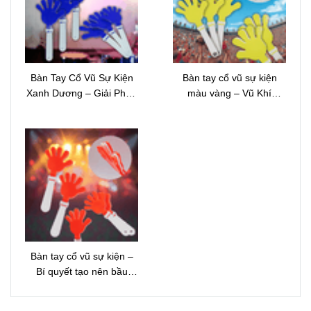
Bàn Tay Cổ Vũ Sự Kiện
Bàn tay cổ vũ sự kiện
Xanh Dương – Giải Pháp
màu vàng – Vũ Khí
Khuấy Động Đám Đông
Khuấy Động Đám Đông
Và Nâng Tầm Sự Kiện
Và Nâng Tầm Mọi Sự
Chuyên Nghiệp
Kiện
Bàn tay cổ vũ sự kiện –
Bí quyết tạo nên bầu
không khí sôi động và thu
hút mọi ánh nhìn