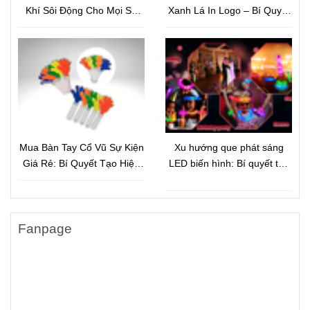
Khí Sôi Động Cho Mọi Sự
Xanh Lá In Logo – Bí Quyết
Kiện
Quảng Bá Thương Hiệu Tiết
Kiệm Nhưng Hiệu Quả Bất
Ngờ
Mua Bàn Tay Cổ Vũ Sự Kiện
Xu hướng que phát sáng
Giá Rẻ: Bí Quyết Tạo Hiệu
LED biến hình: Bí quyết tạo
Ứng Đám Đông Và Quảng
hiệu ứng ánh sáng bùng nổ
Bá Thương Hiệu Hiệu Quả
cho sự kiện hiện đại
Fanpage