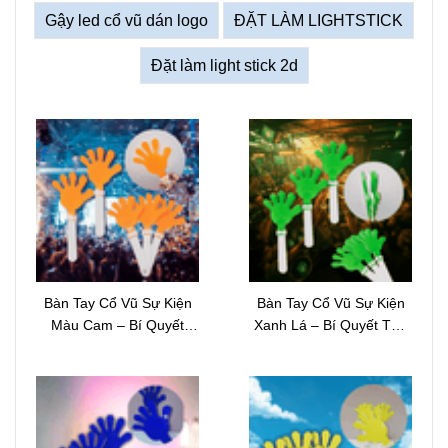
Gậy led cổ vũ dán logo
ĐẶT LÀM LIGHTSTICK
Đặt làm light stick 2d
Bàn Tay Cổ Vũ Sự Kiện
Bàn Tay Cổ Vũ Sự Kiện
Màu Cam – Bí Quyết
Xanh Lá – Bí Quyết Tạo
Thổi Bùng Năng Lượng
Nên Đám Đông Cuồng
Và Khuấy Động Mọi Sự
Nhiệt Và Đầy Sức Sống
Kiện