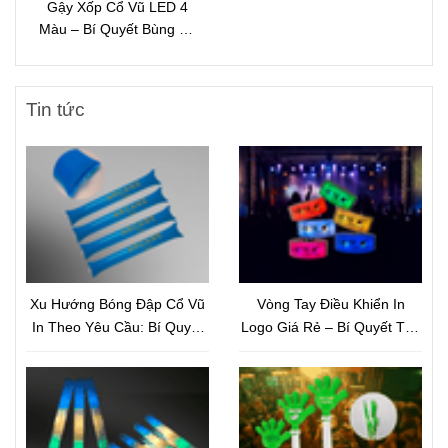
Gậy Xốp Cổ Vũ LED 4
Màu – Bí Quyết Bùng Nổ
Không Khí Sự Kiện Ban
Đêm
Tin tức
Xu Hướng Bóng Đập Cổ Vũ
Vòng Tay Điều Khiển In
In Theo Yêu Cầu: Bí Quyết
Logo Giá Rẻ – Bí Quyết Tạo
Marketing Sự Kiện Thu Hút
Hiệu Ứng Sân Khấu Bùng
Và Nâng Tầm Thương Hiệu
Nổ Và Nâng Tầm Thương
Hiệu