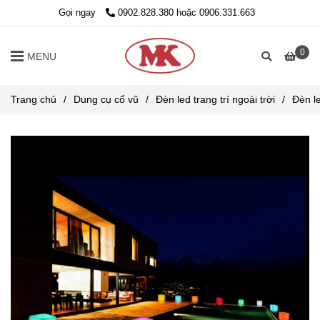
Gọi ngay
0902.828.380 hoặc 0906.331.663
0
MENU
Trang chủ
/
Dung cụ cổ vũ
/
Đèn led trang trí ngoài trời
/
Đèn l