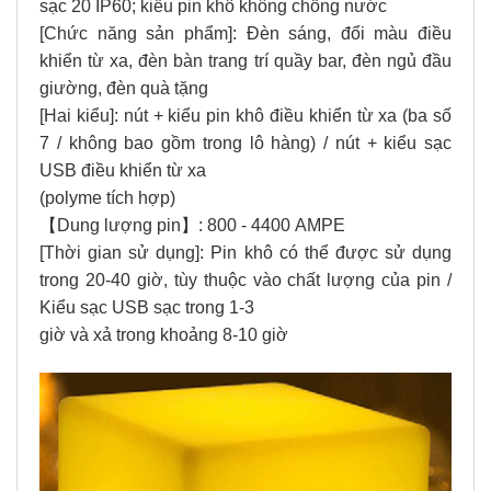
sạc 20 IP60; kiểu pin khô không chống nước
[Chức năng sản phẩm]: Đèn sáng, đổi màu điều
khiển từ xa, đèn bàn trang trí quầy bar, đèn ngủ đầu
giường, đèn quà tặng
[Hai kiểu]: nút + kiểu pin khô điều khiển từ xa (ba số
7 / không bao gồm trong lô hàng) / nút + kiểu sạc
USB điều khiển từ xa
(polyme tích hợp)
【Dung lượng pin】: 800 - 4400 AMPE
[Thời gian sử dụng]: Pin khô có thể được sử dụng
trong 20-40 giờ, tùy thuộc vào chất lượng của pin /
Kiểu sạc USB sạc trong 1-3
giờ và xả trong khoảng 8-10 giờ