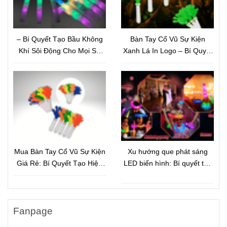
– Bí Quyết Tạo Bầu Không
Bàn Tay Cổ Vũ Sự Kiện
Khí Sôi Động Cho Mọi Sự
Xanh Lá In Logo – Bí Quyết
Kiện
Quảng Bá Thương Hiệu Tiết
Kiệm Nhưng Hiệu Quả Bất
Ngờ
Mua Bàn Tay Cổ Vũ Sự Kiện
Xu hướng que phát sáng
Giá Rẻ: Bí Quyết Tạo Hiệu
LED biến hình: Bí quyết tạo
Ứng Đám Đông Và Quảng
hiệu ứng ánh sáng bùng nổ
Bá Thương Hiệu Hiệu Quả
cho sự kiện hiện đại
Fanpage