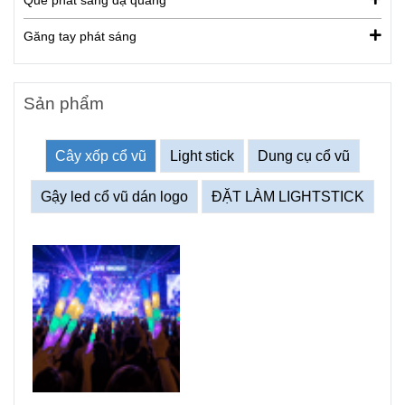
Găng tay phát sáng
Sản phẩm
Cây xốp cổ vũ
Light stick
Dung cụ cổ vũ
Gậy led cổ vũ dán logo
ĐẶT LÀM LIGHTSTICK