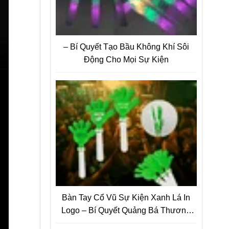
– Bí Quyết Tạo Bầu Không Khí Sôi
Động Cho Mọi Sự Kiện
Bàn Tay Cổ Vũ Sự Kiện Xanh Lá In
Logo – Bí Quyết Quảng Bá Thương
Hiệu Tiết Kiệm Nhưng Hiệu Quả Bất