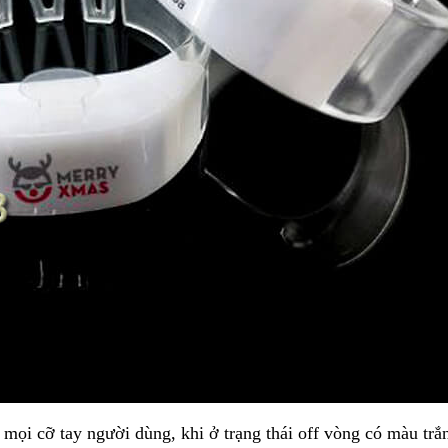
 mọi cỡ tay người dùng, khi ở trạng thái off vòng có màu trắ