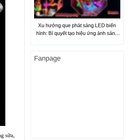
Xu hướng que phát sáng LED biến
hình: Bí quyết tạo hiệu ứng ánh sáng
bùng nổ cho sự kiện hiện đại
Fanpage
ng sữa,