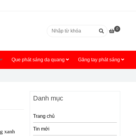
0
Que phát sáng dạ quang
Găng tay phát sáng
Danh mục
Trang chủ
Tin mới
ng xanh