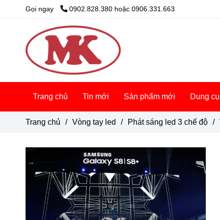
Gọi ngay
0902.828.380 hoặc 0906.331.663
Trang chủ
Tin mới
Sản phẩm mới
Dung cụ
Trang chủ
/
Vòng tay led
/
Phát sáng led 3 chế độ
/