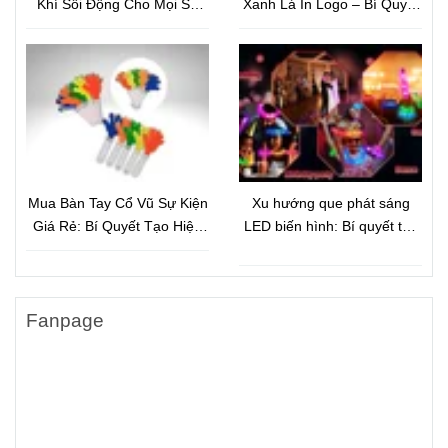
Khí Sôi Động Cho Mọi Sự
Xanh Lá In Logo – Bí Quyết
Kiện
Quảng Bá Thương Hiệu Tiết
Kiệm Nhưng Hiệu Quả Bất
Ngờ
Mua Bàn Tay Cổ Vũ Sự Kiện
Xu hướng que phát sáng
Giá Rẻ: Bí Quyết Tạo Hiệu
LED biến hình: Bí quyết tạo
Ứng Đám Đông Và Quảng
hiệu ứng ánh sáng bùng nổ
Bá Thương Hiệu Hiệu Quả
cho sự kiện hiện đại
Fanpage