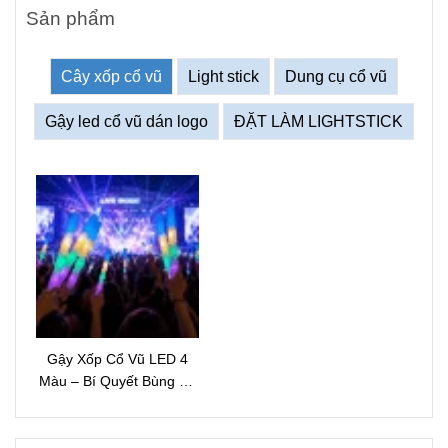
Sản phẩm
Cây xốp cổ vũ
Light stick
Dung cụ cổ vũ
Gậy led cổ vũ dán logo
ĐẶT LÀM LIGHTSTICK
Gậy Xốp Cổ Vũ LED 4
Màu – Bí Quyết Bùng Nổ
Không Khí Sự Kiện Ban
Đêm