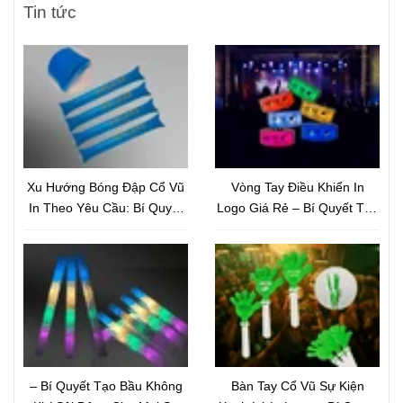
Tin tức
Xu Hướng Bóng Đập Cổ Vũ
Vòng Tay Điều Khiển In
In Theo Yêu Cầu: Bí Quyết
Logo Giá Rẻ – Bí Quyết Tạo
Marketing Sự Kiện Thu Hút
Hiệu Ứng Sân Khấu Bùng
Và Nâng Tầm Thương Hiệu
Nổ Và Nâng Tầm Thương
Hiệu
– Bí Quyết Tạo Bầu Không
Bàn Tay Cổ Vũ Sự Kiện