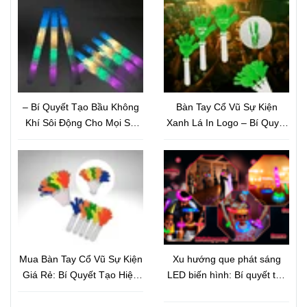
Và Nâng Tầm Thương Hiệu
Nổ Và Nâng Tầm Thương
Hiệu
– Bí Quyết Tạo Bầu Không
Bàn Tay Cổ Vũ Sự Kiện
Khí Sôi Động Cho Mọi Sự
Xanh Lá In Logo – Bí Quyết
Kiện
Quảng Bá Thương Hiệu Tiết
Kiệm Nhưng Hiệu Quả Bất
Ngờ
Mua Bàn Tay Cổ Vũ Sự Kiện
Xu hướng que phát sáng
Giá Rẻ: Bí Quyết Tạo Hiệu
LED biến hình: Bí quyết tạo
Ứng Đám Đông Và Quảng
hiệu ứng ánh sáng bùng nổ
Bá Thương Hiệu Hiệu Quả
cho sự kiện hiện đại