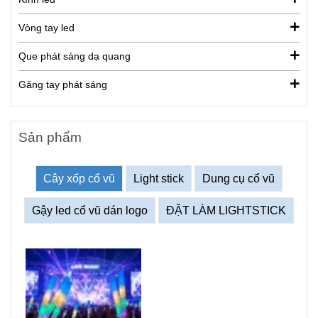
Vòng tay led
Que phát sáng dạ quang
Găng tay phát sáng
Sản phẩm
Cây xốp cổ vũ
Light stick
Dung cụ cổ vũ
Gậy led cổ vũ dán logo
ĐẶT LÀM LIGHTSTICK