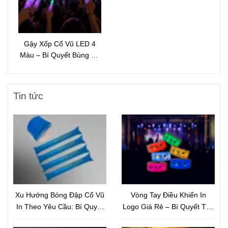
Gậy Xốp Cổ Vũ LED 4
Màu – Bí Quyết Bùng Nổ
Không Khí Sự Kiện Ban
Đêm
Tin tức
Xu Hướng Bóng Đập Cổ Vũ
Vòng Tay Điều Khiển In
In Theo Yêu Cầu: Bí Quyết
Logo Giá Rẻ – Bí Quyết Tạo
Marketing Sự Kiện Thu Hút
Hiệu Ứng Sân Khấu Bùng