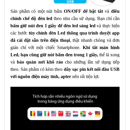
Sản phẩm có một nút bấm
ON/OFF để bật tắt
và
điều
chỉnh chế độ đèn led
theo nhu cầu sử dụng. Bạn chỉ cần
bấm giữ nút đen 1 giây để đèn led sáng led
và thực hiện
các bước
tùy chỉnh đèn Led thông qua trình duyệt app
đã cài đặt sẵn trên điện thoại
, thật nhanh chóng và đơn
giản chỉ với một chiếc Smartphone.
Khi tắt màn hình
Led, bạn cũng giữ nút bấm đen trong 1 giây,
thế là xong
và
bảo quản nơi khô ráo
cho những lần sử dụng tiếp
theo. Sản phẩm có kèm theo
dây sạc pin kết nối đầu USB
với nguồn điện máy tính, apter
nên rất tiện lợi.