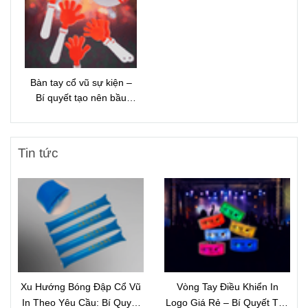
Bàn tay cổ vũ sự kiện –
Bí quyết tạo nên bầu
không khí sôi động và thu
hút mọi ánh nhìn
Tin tức
Xu Hướng Bóng Đập Cổ Vũ
Vòng Tay Điều Khiển In
In Theo Yêu Cầu: Bí Quyết
Logo Giá Rẻ – Bí Quyết Tạo