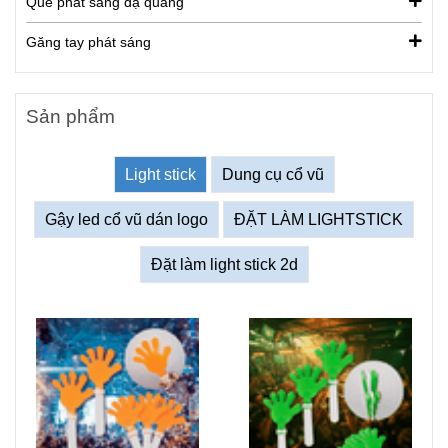
Que phát sáng dạ quang
Găng tay phát sáng
Sản phẩm
Light stick
Dung cụ cổ vũ
Gậy led cổ vũ dán logo
ĐẶT LÀM LIGHTSTICK
Đặt làm light stick 2d