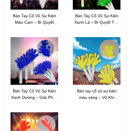
Bàn Tay Cổ Vũ Sự Kiện
Bàn Tay Cổ Vũ Sự Kiện
Màu Cam – Bí Quyết
Xanh Lá – Bí Quyết Tạo
Thổi Bùng Năng Lượng
Nên Đám Đông Cuồng
Và Khuấy Động Mọi Sự
Nhiệt Và Đầy Sức Sống
Kiện
Bàn Tay Cổ Vũ Sự Kiện
Bàn tay cổ vũ sự kiện
Xanh Dương – Giải Pháp
màu vàng – Vũ Khí
Khuấy Động Đám Đông
Khuấy Động Đám Đông
Và Nâng Tầm Sự Kiện
Và Nâng Tầm Mọi Sự
Chuyên Nghiệp
Kiện