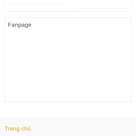
Ứng Đám Đông Và Quảng
hiệu ứng ánh sáng bùng nổ
Bá Thương Hiệu Hiệu Quả
cho sự kiện hiện đại
Fanpage
Trang chủ