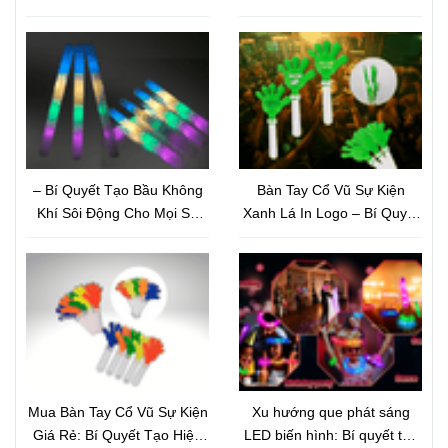
Marketing Sự Kiện Thu Hút
Hiệu Ứng Sân Khấu Bùng
Và Nâng Tầm Thương Hiệu
Nổ Và Nâng Tầm Thương
Hiệu
– Bí Quyết Tạo Bầu Không
Bàn Tay Cổ Vũ Sự Kiện
Khí Sôi Động Cho Mọi Sự
Xanh Lá In Logo – Bí Quyết
Kiện
Quảng Bá Thương Hiệu Tiết
Kiệm Nhưng Hiệu Quả Bất
Ngờ
Mua Bàn Tay Cổ Vũ Sự Kiện
Xu hướng que phát sáng
Giá Rẻ: Bí Quyết Tạo Hiệu
LED biến hình: Bí quyết tạo