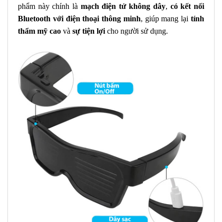
phẩm này chính là
mạch điện tử không dây
,
có kết nối
Bluetooth với điện thoại thông minh
, giúp mang lại
tính
thẩm mỹ cao
và
sự tiện lợi
cho người sử dụng.