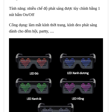
Tính năng: nhiều chế độ phát sáng được tùy chỉnh bằng 1
nút bấm On/Off
Công dụng: làm mắt kính thời trang, kính đeo phát sáng
dành cho đêm hội, partty, ....