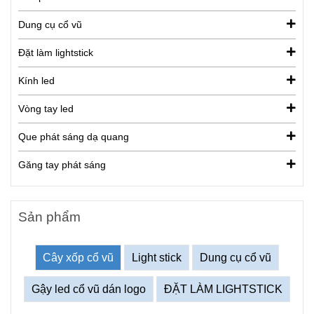
Dung cụ cổ vũ
Đặt làm lightstick
Kính led
Vòng tay led
Que phát sáng dạ quang
Găng tay phát sáng
Sản phẩm
Cây xốp cổ vũ
Light stick
Dung cụ cổ vũ
Gậy led cổ vũ dán logo
ĐẶT LÀM LIGHTSTICK