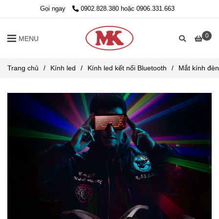
Gọi ngay
0902.828.380 hoặc 0906.331.663
0
MENU
Trang chủ
/
Kính led
/
Kính led kết nối Bluetooth
/
Mắt kính đèn