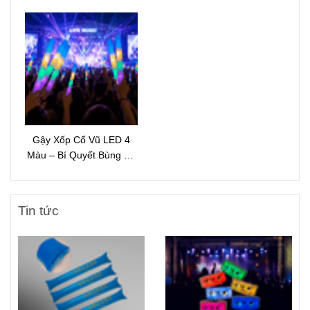
Gậy Xốp Cổ Vũ LED 4
Màu – Bí Quyết Bùng Nổ
Không Khí Sự Kiện Ban
Đêm
Tin tức