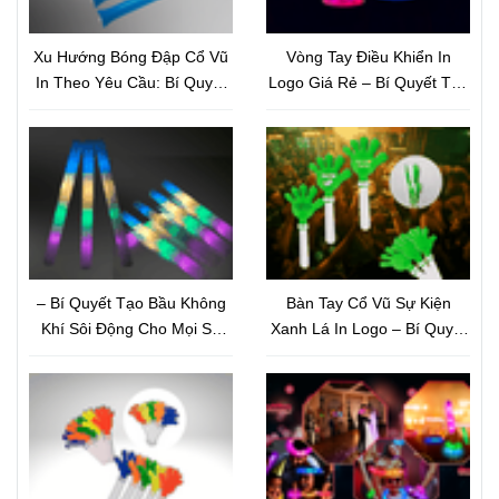
Xu Hướng Bóng Đập Cổ Vũ
Vòng Tay Điều Khiển In
In Theo Yêu Cầu: Bí Quyết
Logo Giá Rẻ – Bí Quyết Tạo
Marketing Sự Kiện Thu Hút
Hiệu Ứng Sân Khấu Bùng
Và Nâng Tầm Thương Hiệu
Nổ Và Nâng Tầm Thương
Hiệu
– Bí Quyết Tạo Bầu Không
Bàn Tay Cổ Vũ Sự Kiện
Khí Sôi Động Cho Mọi Sự
Xanh Lá In Logo – Bí Quyết
Kiện
Quảng Bá Thương Hiệu Tiết
Kiệm Nhưng Hiệu Quả Bất
Ngờ